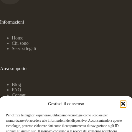
Informazioni
Home
Chi sono
Servizi legali
Area supporto
Blog
FAQ
Contatti
Gestisci il consenso
Studio Legale
Per offrire le migliori esperienze, utilizziamo tecnologie come i cookie per
memorizzare e/o accedere alle informazioni del dispositivo. Acconsentendo a queste
tecnologie, potremo elaborare dati come il comportamento di navigazione o gli ID
Via XIV Settembre n. 73 - 06121 Perugia
univoci su questo sito. Il mancato consenso o la revoca del consenso potrebbero