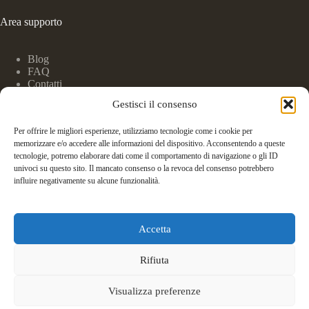
Area supporto
Blog
FAQ
Contatti
Gestisci il consenso
Studio Legale
Per offrire le migliori esperienze, utilizziamo tecnologie come i cookie per
memorizzare e/o accedere alle informazioni del dispositivo. Acconsentendo a queste
tecnologie, potremo elaborare dati come il comportamento di navigazione o gli ID
Via XIV Settembre n. 73 - 06121 Perugia
univoci su questo sito. Il mancato consenso o la revoca del consenso potrebbero
influire negativamente su alcune funzionalità.
+39 3392545358
Accetta
studiolegalescianaro@gmail.com
Rifiuta
Copyright © 2026 - Andreascianaro.it - P. Iva 02671770549
Visualizza preferenze